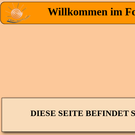
Willkommen im F
Willkommen im F
DIESE SEITE BEFINDET 